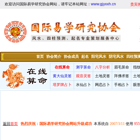
欢迎访问国际易学研究协会网站，请牢记本站网址：
www.gjyxxh.cn
贵宾
首页
|
协会简介
|
协会成员
|
起名
|
阳宅风水
|
阴宅风水
|
四柱预
在线算命
测字算命
八字分析
眉毛算命
指
黄大仙灵签
观音灵签
土地灵签
拜佛求签
土
塔罗牌占卜
水仙占卜
网恋占卜
手相占卜
眼
返回
首页
热烈庆祝：国际易学研究协会网站升级成功
本系统自
2007/3/11
使用
955