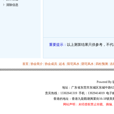
清除信息
重要提示：
以上测算结果只供参考，不代
首页
|
协会简介
|
协会成员
|
起名
|
阳宅风水
|
阴宅风水
|
四柱预测
|
吉
Powered 
地址：广东省东莞市东城区东城中路628号华
贵宾热线：13302641319 手机：13929414019 电子
香港的地址：香港九龍觀塘興業街16-18號美興工業大廈
网站声明：未经授权禁止转载、摘编