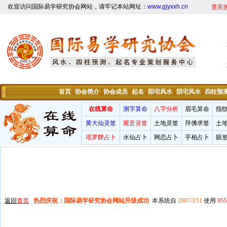
欢迎访问国际易学研究协会网站，请牢记本站网址：
www.gjyxxh.cn
贵宾
首页
|
协会简介
|
协会成员
|
起名
|
阳宅风水
|
阴宅风水
|
四柱预
在线算命
测字算命
八字分析
眉毛算命
指
黄大仙灵签
观音灵签
土地灵签
拜佛求签
土
塔罗牌占卜
水仙占卜
网恋占卜
手相占卜
眼
返回
首页
热烈庆祝：国际易学研究协会网站升级成功
本系统自
2007/3/11
使用
955