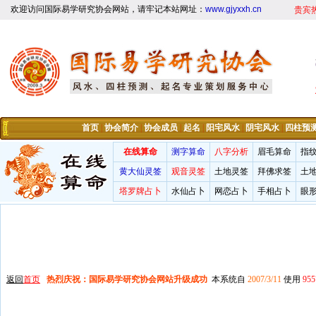
欢迎访问国际易学研究协会网站，请牢记本站网址：
www.gjyxxh.cn
贵宾
首页
|
协会简介
|
协会成员
|
起名
|
阳宅风水
|
阴宅风水
|
四柱预
在线算命
测字算命
八字分析
眉毛算命
指
黄大仙灵签
观音灵签
土地灵签
拜佛求签
土
塔罗牌占卜
水仙占卜
网恋占卜
手相占卜
眼
返回
首页
热烈庆祝：国际易学研究协会网站升级成功
本系统自
2007/3/11
使用
955