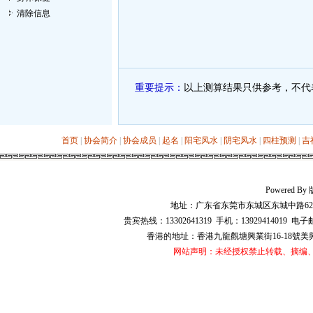
清除信息
重要提示：
以上测算结果只供参考，不代
首页
|
协会简介
|
协会成员
|
起名
|
阳宅风水
|
阴宅风水
|
四柱预测
|
吉
Powered 
地址：广东省东莞市东城区东城中路628号华
贵宾热线：13302641319 手机：13929414019 电子
香港的地址：香港九龍觀塘興業街16-18號美興工業大廈
网站声明：未经授权禁止转载、摘编